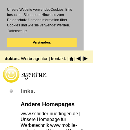
Unsere Website verwendet Cookies. Bitte
besuchen Sie unsere Hinweise zum
Datenschutz für mehr Information über
Cookies und wie sie verwendet werden.
Datenschutz
Verstanden.
duktus.
Werbeagentur |
kontakt.
|
|
|
links.
Andere Homepages
www.schilder-nuertingen.de
|
Unsere Homepage für
Werbetechnik
www.mobile-