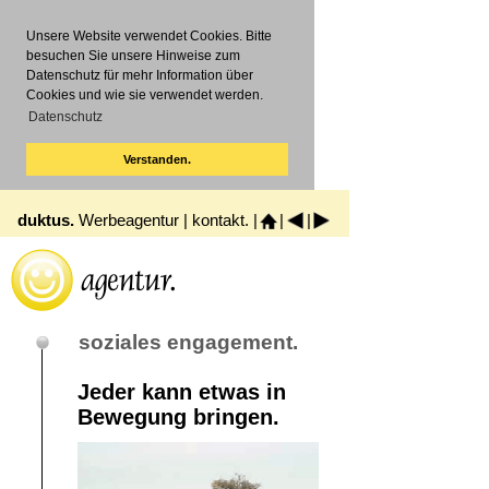
Unsere Website verwendet Cookies. Bitte
besuchen Sie unsere Hinweise zum
Datenschutz für mehr Information über
Cookies und wie sie verwendet werden.
Datenschutz
Verstanden.
duktus.
Werbeagentur |
kontakt.
|
|
|
soziales engagement.
Jeder kann etwas in
Bewegung bringen.